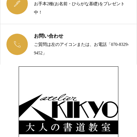

お手本2種(お名前・ひらがな基礎)をプレゼント
中！
お問い合わせ

ご質問は左のアイコンまたは、お電話「070-8329-
今こそ、綺麗な文字を手に入れましょう！
9452」